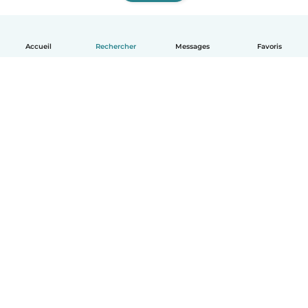
Accueil
Rechercher
Messages
Favoris
Français
Comment ça marche
Aide
Conditions et confidentialité
Tarifs
Coordonnées de l'entreprise
Babysits pour les entreprises
Les normes communautaires