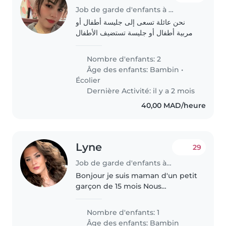
Job de garde d'enfants à Agadir
نحن عائلة تسعى إلى جليسة أطفال أو
مربية أطفال أو جليسة تستضيف الأطفال
في بيتها لتولي رعاية ولدينا من الأطفال،
طفل في سن الروضة وطفل في سن
Nombre d'enfants: 2
المدرسة الابتدائية. الأطفال ذكيون،
Âge des enfants:
Bambin
•
يتكلمون..
Écolier
Dernière Activité: il y a 2 mois
40,00 MAD/heure
Lyne
29
Job de garde d'enfants à Marrakech
Bonjour je suis maman d'un petit
garçon de 15 mois Nous
adorerons les animaux d'ailleurs
nous avons 2 chiens et 1 chat J'ai
Nombre d'enfants: 1
besoin d'une personne quivex
Âge des enfants:
Bambin