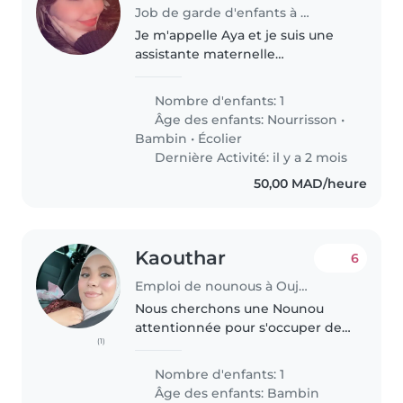
Job de garde d'enfants à Rabat
Je m'appelle Aya et je suis une
assistante maternelle
attentionnée et patiente. J'aime
passer du temps avec les enfants
Nombre d'enfants: 1
et veiller à ce qu'ils se sentent en
Âge des enfants:
Nourrisson
•
sécurité, heureux et à..
Bambin
•
Écolier
Dernière Activité: il y a 2 mois
50,00 MAD/heure
Kaouthar
6
Emploi de nounous à Oujda
Nous cherchons une Nounou
attentionnée pour s'occuper de
(1)
notre fils énergique de 2 ans.
Une personne patiente et douce
Nombre d'enfants: 1
qui saura stimuler sa curiosité
Âge des enfants:
Bambin
naturelle. Contactez-nous pour..