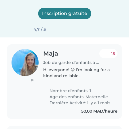
Inscription gratuite
4,7 / 5
Maja
15
Job de garde d'enfants à Essaouira
Hi everyone! 😊 I'm looking for a
kind and reliable
(1)
nanny/babysitter in Essaouira for
my 6-year-old son. We would
Nombre d'enfants: 1
need help for around 6 hours
Âge des enfants:
Maternelle
per day over the next few days. I
Dernière Activité: il y a 1 mois
will..
50,00 MAD/heure