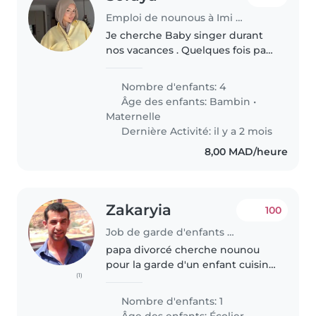
Emploi de nounous à Imi Ouaddar
Je cherche Baby singer durant
nos vacances . Quelques fois par
semaine
Nombre d'enfants: 4
Âge des enfants:
Bambin
•
Maternelle
Dernière Activité: il y a 2 mois
8,00 MAD/heure
Zakaryia
100
Job de garde d'enfants à Marrakech
papa divorcé cherche nounou
pour la garde d'un enfant cuisine
(1)
et ménage requis la nounou doit
être sérieuse et une personne
Nombre d'enfants: 1
de confiance, honoraire
Âge des enfants:
Écolier