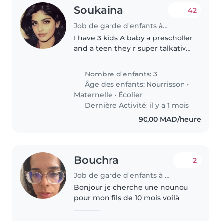
Soukaina
42
Job de garde d'enfants à Rabat
I have 3 kids A baby a prescholler
and a teen they r super talkative
and energetic We need a baby
sitter that helps me with my
Nombre d'enfants: 3
baby and toddler specifically
Âge des enfants:
Nourrisson
•
Play with them and guard..
Maternelle
•
Écolier
Dernière Activité: il y a 1 mois
90,00 MAD/heure
Bouchra
2
Job de garde d'enfants à Casablanca
Bonjour je cherche une nounou
pour mon fils de 10 mois voilà