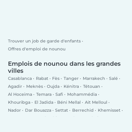
Trouver un job de garde d'enfants
Offres d'emploi de nounou
Emplois de nounou dans les grandes
villes
Casablanca
Rabat
Fès
Tanger
Marrakech
Salé
Agadir
Meknès
Oujda
Kénitra
Tétouan
Al Hoceima
Temara
Safi
Mohammédia
Khouribga
El Jadida
Béni Mellal
Ait Melloul
Nador
Dar Bouazza
Settat
Berrechid
Khemisset
Inezgane
Ksar El Kebir
Larache
Guelmim
Khénifra
Berkane
Taourirt
Bouskoura