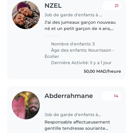
NZEL
21
Job de garde d'enfants à Rabat
J'ai des jumeaux garçon nouveau
né et un petit garçon de 4 ans,
jai généralement besoin pour les
jumeaux d'une aide de temps a
Nombre d'enfants: 3
autre
Âge des enfants:
Nourrisson
•
Écolier
Dernière Activité: il y a 1 jour
50,00 MAD/heure
Abderrahmane
14
Job de garde d'enfants à Casablanca
Responsable affectueusement
gentille tendresse souriante