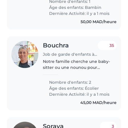
Nombre d'enfants: 1
Âge des enfants:
Bambin
Dernière Activité: il y a 1 mois
50,00 MAD/heure
Bouchra
35
Job de garde d'enfants à Marrakech
Notre famille cherche une baby-
sitter ou une nounou pour
s'occuper de nos deux enfants
en âge d'aller à l'école primaire.
Nombre d'enfants: 2
Ils sont énergiques, sportifs et
Âge des enfants:
Écolier
très bavards ! Nous avons..
Dernière Activité: il y a 1 mois
45,00 MAD/heure
Soraya
3