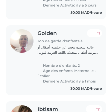
négociable une nounou
Dernière Activité: il y a 5 jours
couchante..
50,00 MAD/heure
Golden
11
Job de garde d'enfants à Fès
عائلة سعيدة تبحث عن جليسة أطفال أو
مربية أطفال متحدثة باللغة العربية لتتولى
رعاية طفل عمره 4 سنوات في سن ما
قبل المدرسة نشيط و يحب اللهو و كثير
Nombre d'enfants: 2
الاسئلة والأخر في سن المدرسة
Âge des enfants:
Maternelle
•
الابتدائية..
Écolier
Dernière Activité: il y a 1 mois
30,00 MAD/heure
Ibtisam
17