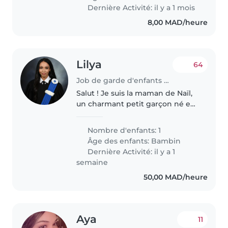
moi pour prendre soin de ma..
Dernière Activité: il y a 1 mois
8,00 MAD/heure
Lilya
64
Job de garde d'enfants à Casablanca
Salut ! Je suis la maman de Naïl,
un charmant petit garçon né en
mai 2025. Je suis à la recherche
d'une nounou, adorable et
Nombre d'enfants: 1
attachante qui pourra prendre
Âge des enfants:
Bambin
soin de mon petit trésor..
Dernière Activité: il y a 1
semaine
50,00 MAD/heure
Aya
11