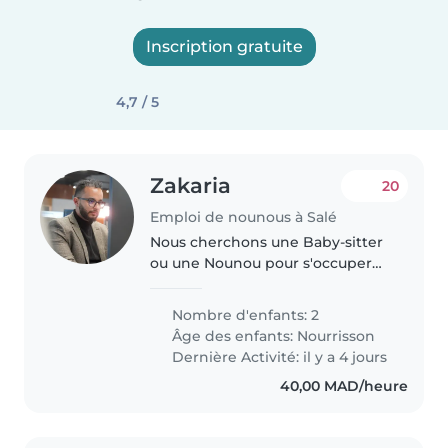
Inscription gratuite
4,7 / 5
Zakaria
20
Emploi de nounous à Salé
Nous cherchons une Baby-sitter
ou une Nounou pour s'occuper
de nos deux bébés joueurs et
calmes. Nous avons besoin de
Nombre d'enfants: 2
quelqu'un qui parle anglais,
Âge des enfants:
Nourrisson
arabe ou français et qui soit à
Dernière Activité: il y a 4 jours
l'aise..
40,00 MAD/heure