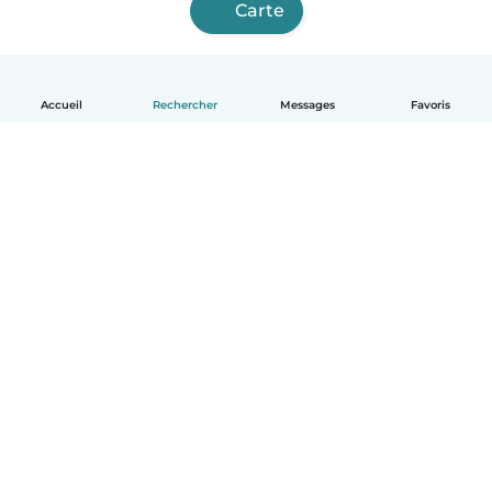
Carte
Accueil
Rechercher
Messages
Favoris
Français
Comment ça marche
Aide
Conditions et confidentialité
Tarifs
Coordonnées de l'entreprise
Babysits pour les entreprises
Les normes communautaires