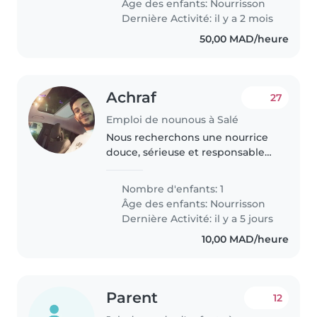
Âge des enfants:
Nourrisson
une personne qui puisse créer..
Dernière Activité: il y a 2 mois
50,00 MAD/heure
Achraf
27
Emploi de nounous à Salé
Nous recherchons une nourrice
douce, sérieuse et responsable
pour s’occuper de notre bébé
Arine, âgée de quatre mois. Elle
Nombre d'enfants: 1
devra répondre à tous ses
Âge des enfants:
Nourrisson
besoins : biberon, change,
Dernière Activité: il y a 5 jours
apaisement,..
10,00 MAD/heure
Parent
12