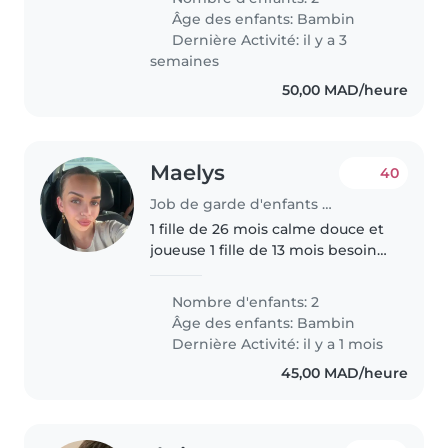
them at your place—()
Âge des enfants:
Bambin
Dernière Activité: il y a 3
semaines
50,00 MAD/heure
Maelys
40
Job de garde d'enfants à Agadir
1 fille de 26 mois calme douce et
joueuse 1 fille de 13 mois besoin
de beaucoup d'attention d'être
toujours occupé ou prise dans les
Nombre d'enfants: 2
bras
Âge des enfants:
Bambin
Dernière Activité: il y a 1 mois
45,00 MAD/heure