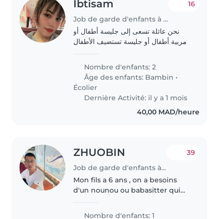
Ibtisam
16
Job de garde d'enfants à Agadir
نحن عائلة تسعى إلى جليسة أطفال أو
مربية أطفال أو جليسة تستضيف الأطفال
في بيتها لتولي رعاية ولدينا من الأطفال،
طفل في سن الروضة وطفل في سن
Nombre d'enfants: 2
المدرسة الابتدائية. الأطفال ذكيون،
Âge des enfants:
Bambin
•
يتكلمون..
Écolier
Dernière Activité: il y a 1 mois
40,00 MAD/heure
ZHUOBIN
39
Job de garde d'enfants à Agadir
Mon fils a 6 ans , on a besoins
d'un nounou ou babasitter qui
parle francais ou anglais
Nombre d'enfants: 1