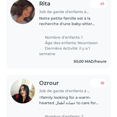
Rita
41
Job de garde d'enfants à Agadir
Notre petite famille est à la
recherche d'une baby-sitter
anglophone de confiance qui
peut s'occuper de notre bébé de
Nombre d'enfants: 1
5 mois. Nous avons besoin d'une
Âge des enfants:
Nourrisson
baby-sitter qui est à l'aise avec..
Dernière Activité: il y a 1
semaine
50,00 MAD/heure
Ozrour
10
Job de garde d'enfants à Agadir
٪family looking for a warm-
hearted حضانة أطفال to care for
our two energetic toddlers. We
need someone reliable to watch
Nombre d'enfants: 2