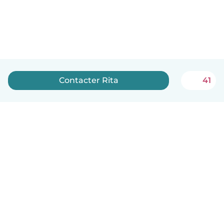
Contacter Rita
41
Français
Comment ça marche
Aide
Conditions et confidentialité
Tarifs