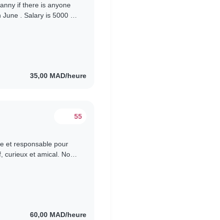
nanny if there is anyone
n June . Salary is 5000 to
week..
35,00 MAD/heure
55
e et responsable pour
f, curieux et amical. Nous
omicile...
60,00 MAD/heure