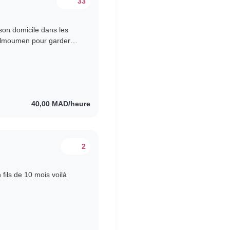
33
son domicile dans les
delmoumen pour garder
aines du mois d'aout..
40,00 MAD/heure
2
ils de 10 mois voilà