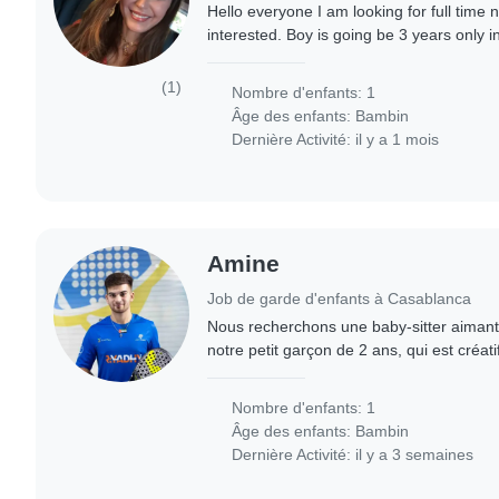
Hello everyone I am looking for full time 
interested. Boy is going be 3 years only i
6000 dh per month with one day off per 
(1)
Nombre d'enfants: 1
Âge des enfants:
Bambin
Dernière Activité: il y a 1 mois
Amine
Job de garde d'enfants à Casablanca
Nous recherchons une baby-sitter aimant
notre petit garçon de 2 ans, qui est créati
préférons que la garde se fasse à notre d
Nombre d'enfants: 1
Âge des enfants:
Bambin
Dernière Activité: il y a 3 semaines