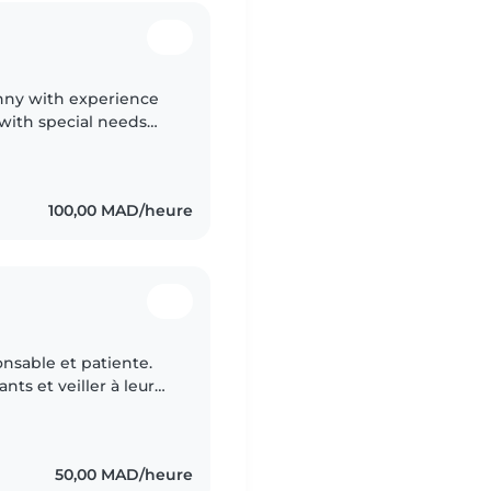
anny with experience
 with special needs
d caring, with a range
100,00 MAD/heure
onsable et patiente.
ts et veiller à leur
organisée, à l'écoute et
50,00 MAD/heure