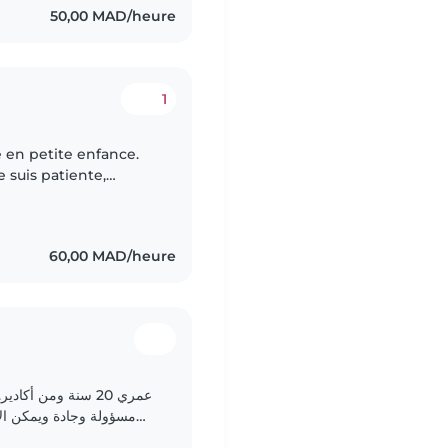
50,00 MAD/heure
1
é en petite enfance.
e suis patiente,
eur sécurité et à leur
60,00 MAD/heure
عمري 20 سنة ومن أك
مسؤولة وجادة ويمكن الا
أنشطتهم اليومية. أبحث عن فرصة عمل كمربية أطفال وأحرص..