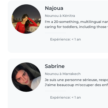
Najoua
Nounou à Kénitra
I'm a 20-something, multilingual n
caring for toddlers, including those
like autism. I'm friendly, patient, an
of skills..
Expérience: < 1 an
Sabrine
Nounou à Marrakech
Je suis une personne sérieuse, resp
J'aime beaucoup m'occuper des enfan
sécurité et à leur bien-être. Je suis 
j'aime..
Expérience: < 1 an