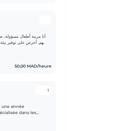
أنا مربية أطفال مسؤولة، صب
بهم. أحرص على توفير بيئة.
أستمتع بتنظيم أنشطة تعليمية وترفيهية مثل القراءة..
50,00 MAD/heure
1
c une année
écialisée dans les
d'âge préscolaire. Je