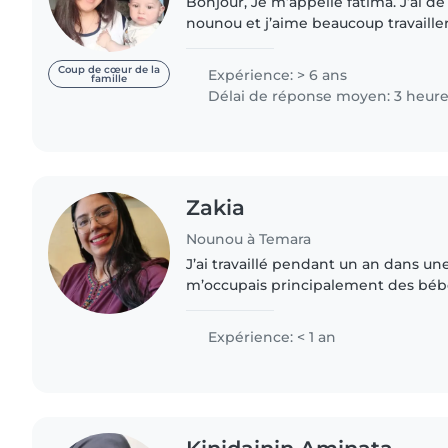
Bonjour, Je m’appelle fatima. J’ai de l’expérience comme
nounou et j’aime beaucoup travailler
suis patiente, sérieuse et toujours s
les..
Coup de cœur de la
Expérience: > 6 ans
famille
Délai de réponse moyen: 3 heur
Zakia
Nounou à Temara
J’ai travaillé pendant un an dans un
m’occupais principalement des bébé
plus. Mon rôle consistait à assurer l
quotidien en veillant..
Expérience: < 1 an