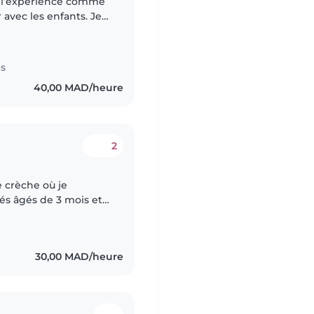
 avec les enfants. Je
ouriante. J’aime aider
es
40,00 MAD/heure
2
e crèche où je
s âgés de 3 mois et
eur bien-être au
30,00 MAD/heure