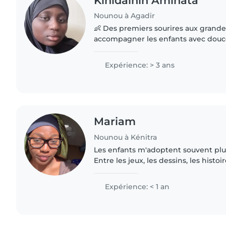
Kinidainin Aminata
Nounou à Agadir
👶 Des premiers sourires aux grande
accompagner les enfants avec douce
bienveillance. Étudiante sérieuse, responsable et
attentionnée, je propose..
Expérience: > 3 ans
Mariam
Nounou à Kénitra
Les enfants m'adoptent souvent plus
Entre les jeux, les dessins, les histo
je ne manque jamais d'idées pour le
calme,..
Expérience: < 1 an