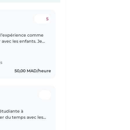
5
 avec les enfants. Je
ouriante. J’aime aider
es
50,00 MAD/heure
 étudiante à
sser du temps avec les