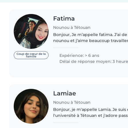
Fatima
Nounou à Tétouan
Bonjour, Je m’appelle fatima. J’ai de l’expérience comme
nounou et j’aime beaucoup travailler
suis patiente, sérieuse et toujours s
les..
Coup de cœur de la
Expérience: > 6 ans
famille
Délai de réponse moyen: 3 heur
Lamiae
Nounou à Tétouan
Bonjour, je m'appelle Lamia. Je suis
l'université à Tétouan et j'adore pa
enfants. Je suis responsable, patiente, et j'ai beaucoup
d'énergie positive...