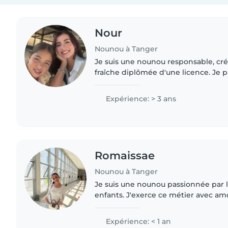
Nour
Nounou à Tanger
Je suis une nounou responsable, cr
fraîche diplômée d'une licence. Je
l'anglais, l'arabe, l'espagnol et le fran
l'expérience avec..
Expérience: > 3 ans
Romaissae
Nounou à Tanger
Je suis une nounou passionnée par le
enfants. J'exerce ce métier avec am
du temps avec eux, jouer, apprendr
dans leur développement...
Expérience: < 1 an