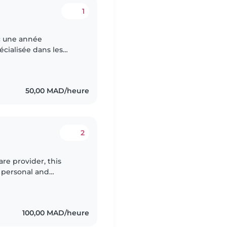
1
c une année
écialisée dans les
d'âge préscolaire. Je
50,00 MAD/heure
2
are provider, this
d personal and
 some tension and
100,00 MAD/heure