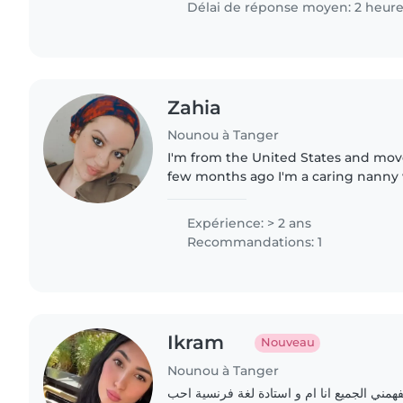
Délai de réponse moyen: 2 heur
Zahia
Nounou à Tanger
I'm from the United States and mov
few months ago I'm a caring nanny w
experience in toddler care. Native 
passionate about creative..
Expérience: > 2 ans
Recommandations: 1
Ikram
Nouveau
Nounou à Tanger
يفهمني الجميع انا ام و استادة لغة فرنسية احب