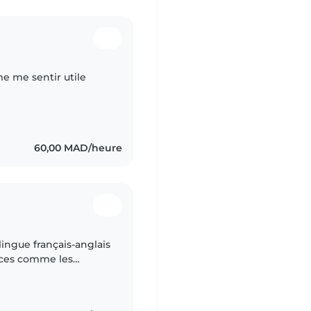
me me sentir utile
60,00 MAD/heure
ingue français-anglais
nces comme les
 que je n'aie pas