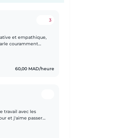
3
éative et empathique,
 parle couramment
çais. J'ai de
60,00 MAD/heure
 travail avec les
our et j'aime passer
e et les accompagner