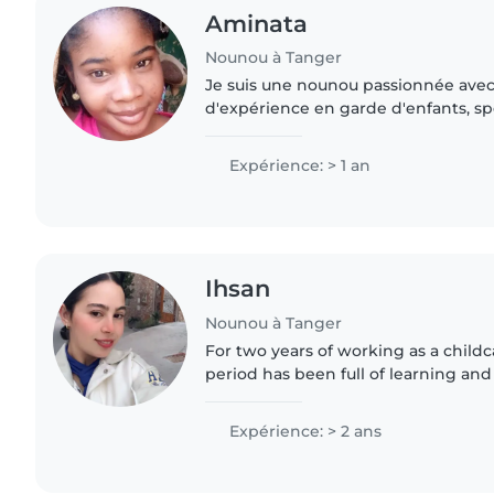
Aminata
Nounou à Tanger
Je suis une nounou passionnée ave
d'expérience en garde d'enfants, sp
bébés, les tout-petits et les enfants 
suis drôle, patiente..
Expérience: > 1 an
Ihsan
Nounou à Tanger
For two years of working as a childc
period has been full of learning an
professional growth. At first, I felt
challenges because I..
Expérience: > 2 ans