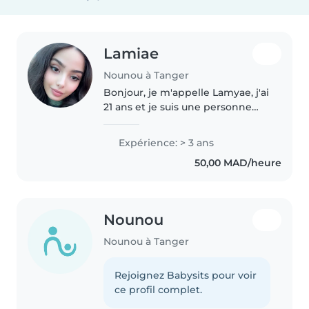
Lamiae
Nounou à Tanger
Bonjour, je m'appelle Lamyae, j'ai
21 ans et je suis une personne
sérieuse, responsable et douce
avec les enfants. J'ai de
Expérience: > 3 ans
l'expérience dans la garde
50,00 MAD/heure
d'enfants, et j'aime beaucoup..
Nounou
Nounou à Tanger
Rejoignez Babysits pour voir
ce profil complet.