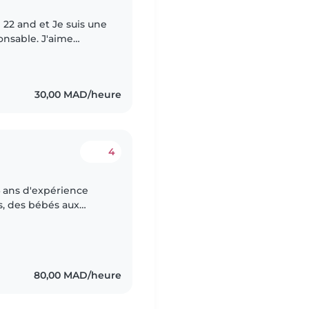
 22 and et Je suis une
onsable. J'aime
eur bien-être. Je peux
30,00 MAD/heure
4
4 ans d'expérience
s, des bébés aux
se avec une variété de
80,00 MAD/heure