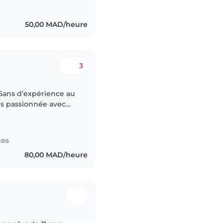
50,00 MAD/heure
3
i 5ans d’expérience au
is passionnée avec
nalité qui se prête
tes
80,00 MAD/heure