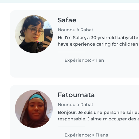
Safae
Nounou à Rabat
Hi! I'm Safae, a 30-year-old babysitte
have experience caring for childre
years through my role as an Art Ther
organized..
Expérience: < 1 an
Fatoumata
Nounou à Rabat
Bonjour, Je suis une personne série
responsable. J'aime m'occuper des en
leur bien-être. Je suis patiente et att
toujours de mon mieux..
Expérience: > 11 ans