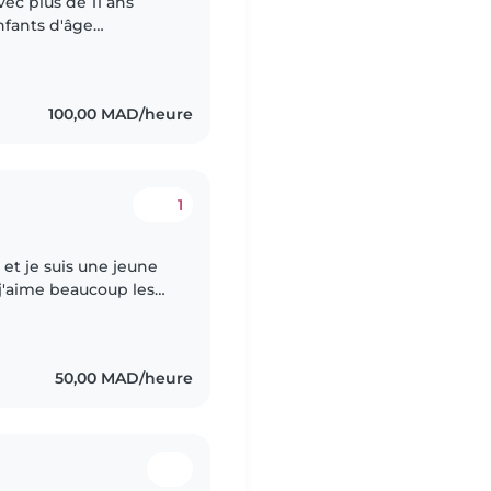
ec plus de 11 ans
nfants d'âge
 besoins particuliers
100,00 MAD/heure
1
 et je suis une jeune
 j'aime beaucoup les
e et patiente. les
50,00 MAD/heure