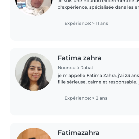
Je suis une nounou expérimentée av
d'expérience, spécialisée dans les e
préscolaire, y compris ceux avec des
comme l'autisme. Parlant..
Expérience: > 11 ans
Fatima zahra
Nounou à Rabat
je m'appelle Fatima Zahra, j'ai 23 ans
fille sérieuse, calme et responsable.
enfants et j'ai une personnalité douc
enfants..
Expérience: > 2 ans
Fatimazahra