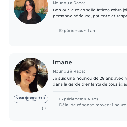
Nounou à Rabat
Bonjour je m'appelle fatima zahra jai
personne sérieuse, patiente et resp
m'occuper des enfants et veiller à l
jouer avec..
Expérience: < 1 an
Imane
Nounou à Rabat
Je suis une nounou de 28 ans avec 
dans la garde d'enfants de tous âge
enfants d'âge scolaire. Je suis à l'ai
tâches, comme..
Coup de cœur de la
Expérience: > 4 ans
famille
Délai de réponse moyen: 1 heure
(1)