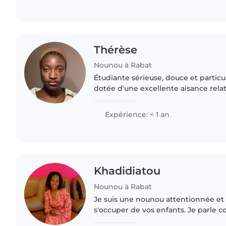
Thérèse
Nounou à Rabat
Étudiante sérieuse, douce et particu
dotée d'une excellente aisance relat
aigu des responsabilités. Passionnée 
petite enfance,..
Expérience: < 1 an
Khadidiatou
Nounou à Rabat
Je suis une nounou attentionnée et 
s'occuper de vos enfants. Je parle 
anglais. J'aime dessiner, lire des hist