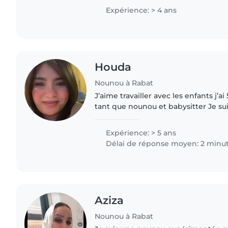
devoirs et..
Expérience: > 4 ans
Houda
Nounou à Rabat
J’aime travailler avec les enfants j’a
tant que nounou et babysitter Je su
une solide expérience et une person
parfaitement..
Expérience: > 5 ans
Délai de réponse moyen: 2 minu
Aziza
Nounou à Rabat