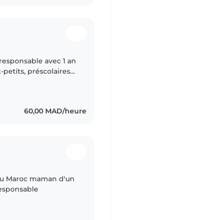
responsable avec 1 an
petits, préscolaires
urs, je suis à l'aise
60,00 MAD/heure
e au Maroc maman d'un
responsable