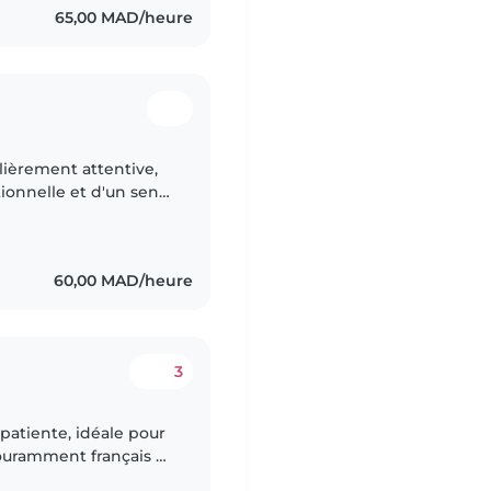
65,00 MAD/heure
lièrement attentive,
ionnelle et d'un sens
par l'univers de la
60,00 MAD/heure
3
patiente, idéale pour
couramment français et
oires, aider aux