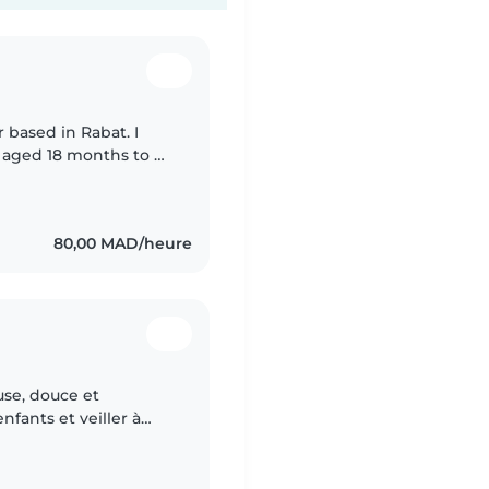
r based in Rabat. I
n aged 18 months to 6
apy Assistant, where I
80,00 MAD/heure
use, douce et
fants et veiller à
entive, et je fais