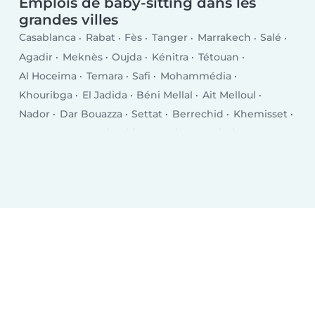
Emplois de baby-sitting dans les
grandes villes
Casablanca
Rabat
Fès
Tanger
Marrakech
Salé
Agadir
Meknès
Oujda
Kénitra
Tétouan
Al Hoceima
Temara
Safi
Mohammédia
Khouribga
El Jadida
Béni Mellal
Ait Melloul
Nador
Dar Bouazza
Settat
Berrechid
Khemisset
Inezgane
Ksar El Kebir
Larache
Guelmim
Khénifra
Berkane
Taourirt
Bouskoura
Oued Zem
El Kelaa des Srarhna
Errachidia