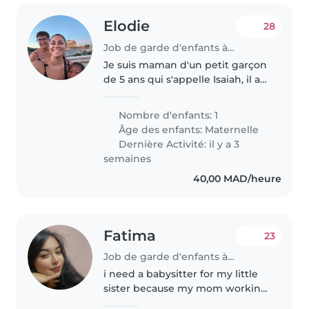
Elodie
28
Job de garde d'enfants à Marrakech
Je suis maman d'un petit garçon
de 5 ans qui s'appelle Isaiah, il a
de l'énergie et de l'affection à
revendre et il est très câlin
Nombre d'enfants: 1
Âge des enfants:
Maternelle
Dernière Activité: il y a 3
semaines
40,00 MAD/heure
Fatima
23
Job de garde d'enfants à Marrakech
i need a babysitter for my little
sister because my mom working
and me i student