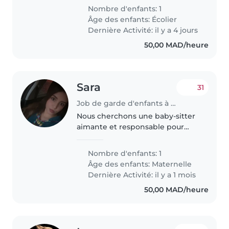
être sérieuse et une personne
Nombre d'enfants: 1
de confiance, honoraire
Âge des enfants:
Écolier
négociable une nounou
Dernière Activité: il y a 4 jours
couchante..
50,00 MAD/heure
Sara
31
Job de garde d'enfants à Marrakech
Nous cherchons une baby-sitter
aimante et responsable pour
notre enfant de 2 ans, qui est
curieux, intelligent et joueur.
Nombre d'enfants: 1
Nous parlons français et arabe. La
Âge des enfants:
Maternelle
garde aura lieu à notre..
Dernière Activité: il y a 1 mois
50,00 MAD/heure