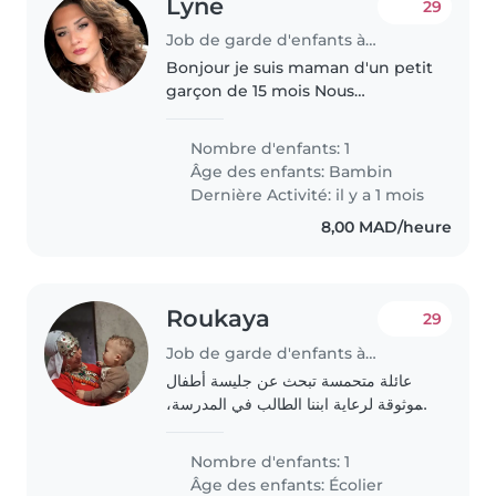
Lyne
29
Job de garde d'enfants à Marrakech
Bonjour je suis maman d'un petit
garçon de 15 mois Nous
adorerons les animaux d'ailleurs
nous avons 2 chiens et 1 chat J'ai
Nombre d'enfants: 1
besoin d'une personne quivex
Âge des enfants:
Bambin
moi pour prendre soin de ma..
Dernière Activité: il y a 1 mois
8,00 MAD/heure
Roukaya
29
Job de garde d'enfants à Marrakech
عائلة متحمسة تبحث عن جليسة أطفال
موثوقة لرعاية ابننا الطالب في المدرسة،
الذي هو نشيط، فضول، ومرح. نبحث عن
شخص قادر على مساعدته في أداء
Nombre d'enfants: 1
الواجبات المدرسية. نرجو أن تكون جليستنا
Âge des enfants:
Écolier