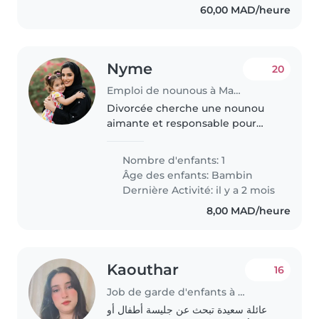
60,00 MAD/heure
Nyme
20
Emploi de nounous à Marrakech
Divorcée cherche une nounou
aimante et responsable pour
s'occuper de mon enfant de 1
ans et demi, qui est amical,
Nombre d'enfants: 1
calme et affectueux. Je préfére
Âge des enfants:
Bambin
que la nounou vienne à ma
Dernière Activité: il y a 2 mois
maison...
8,00 MAD/heure
Kaouthar
16
Job de garde d'enfants à Marrakech
عائلة سعيدة تبحث عن جليسة أطفال أو