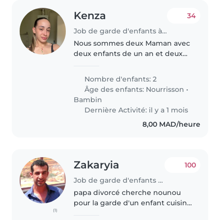
Kenza
34
Job de garde d'enfants à Marrakech
Nous sommes deux Maman avec
deux enfants de un an et deux
ans ce sont des filles Avec
beaucoup d'énergie, mes très
Nombre d'enfants: 2
calme Nous avons besoin juste
Âge des enfants:
Nourrisson
•
d'une nounou pour rester à la
Bambin
piscine..
Dernière Activité: il y a 1 mois
8,00 MAD/heure
Zakaryia
100
Job de garde d'enfants à Marrakech
papa divorcé cherche nounou
pour la garde d'un enfant cuisine
(1)
et ménage requis la nounou doit