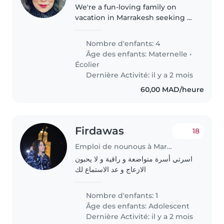
We're a fun-loving family on
vacation in Marrakesh seeking a
reliable babysitter to join us at
our riad. Our five kids, ranging
Nombre d'enfants: 4
from preschool to gradeschool
Âge des enfants:
Maternelle
•
age, are creative, friendly,..
Écolier
Dernière Activité: il y a 2 mois
60,00 MAD/heure
Firdawas
18
Emploi de nounous à Marrakech
اسرتي أسرة متواضعة و راقية و لا يحبون
الازعاج و عد الاستماع لك
Nombre d'enfants: 1
Âge des enfants:
Adolescent
Dernière Activité: il y a 2 mois