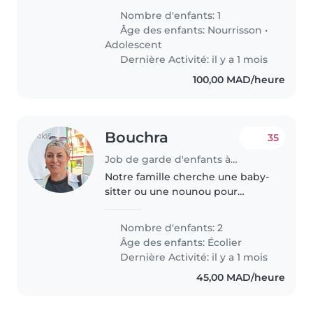
Nombre d'enfants: 1
Âge des enfants:
Nourrisson
•
Adolescent
Dernière Activité: il y a 1 mois
100,00 MAD/heure
Bouchra
35
Job de garde d'enfants à Marrakech
Notre famille cherche une baby-
sitter ou une nounou pour
s'occuper de nos deux enfants
en âge d'aller à l'école primaire.
Nombre d'enfants: 2
Ils sont énergiques, sportifs et
Âge des enfants:
Écolier
très bavards ! Nous avons..
Dernière Activité: il y a 1 mois
45,00 MAD/heure