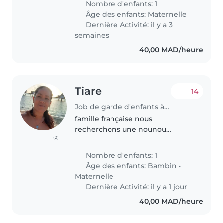
Nombre d'enfants: 1
Âge des enfants:
Maternelle
Dernière Activité: il y a 3
semaines
40,00 MAD/heure
Tiare
14
Job de garde d'enfants à Rabat
famille française nous
recherchons une nounou
(2)
expérimenté et dispo de 18h a
23h VOIR PLUS. Pour garder
Nombre d'enfants: 1
notre fille de 3 ans. Elle est très
Âge des enfants:
Bambin
•
dynamique et a la fois réservé et
Maternelle
drôle,..
Dernière Activité: il y a 1 jour
40,00 MAD/heure