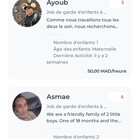
Ayoub
3
Job de garde d'enfants à El Jadida
Comme nous travaillons tous les
deux le soir, nous recherchons
une baby-sitter qui pourra venir
chercher notre fille de 6 ans à
Nombre d'enfants: 1
l'école et s'occuper d'elle de 17h
Âge des enfants:
Maternelle
à 22h environ. Nous..
Dernière Activité: il y a 2
semaines
50,00 MAD/heure
Asmae
6
Job de garde d'enfants à Tétouan
We are a friendly family of 2 little
boys. One of 18 months and the
older one is almost 5 years old.
They are both energetic, curieus
Nombre d'enfants: 2