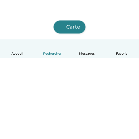
Carte
Accueil
Rechercher
Messages
Favoris
Français
Comment ça marche
Aide
Conditions et confidentialité
Tarifs
Coordonnées de l'entreprise