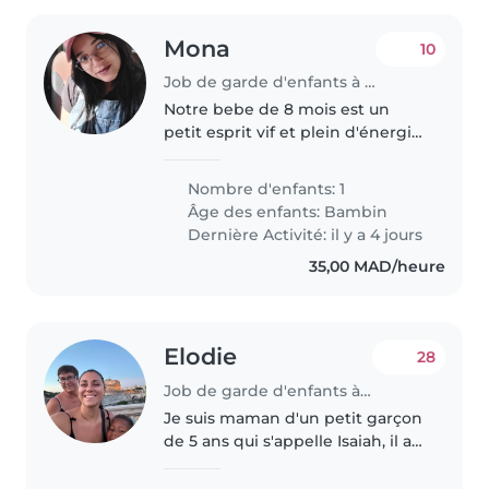
Mona
10
Job de garde d'enfants à Kénitra
Notre bebe de 8 mois est un
petit esprit vif et plein d'énergie.
Nous cherchons une Baby-sitter
ou une Nounou expérimentée et
Nombre d'enfants: 1
douce qui saura s'occuper de lui
Âge des enfants:
Bambin
avec amour. Contactez-nous..
Dernière Activité: il y a 4 jours
35,00 MAD/heure
Elodie
28
Job de garde d'enfants à Marrakech
Je suis maman d'un petit garçon
de 5 ans qui s'appelle Isaiah, il a
de l'énergie et de l'affection à
revendre et il est très câlin