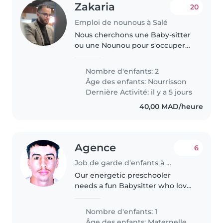
Zakaria
20
Emploi de nounous à Salé
Nous cherchons une Baby-sitter
ou une Nounou pour s'occuper
de nos deux bébés joueurs et
calmes. Nous avons besoin de
Nombre d'enfants: 2
quelqu'un qui parle anglais,
Âge des enfants:
Nourrisson
arabe ou français et qui soit à
Dernière Activité: il y a 5 jours
l'aise..
40,00 MAD/heure
Agence
6
Job de garde d'enfants à Tanger
Our energetic preschooler
needs a fun Babysitter who loves
sports and can help with
homework. Must be fluent in
Nombre d'enfants: 1
English and Spanish. Looking for
Âge des enfants:
Maternelle