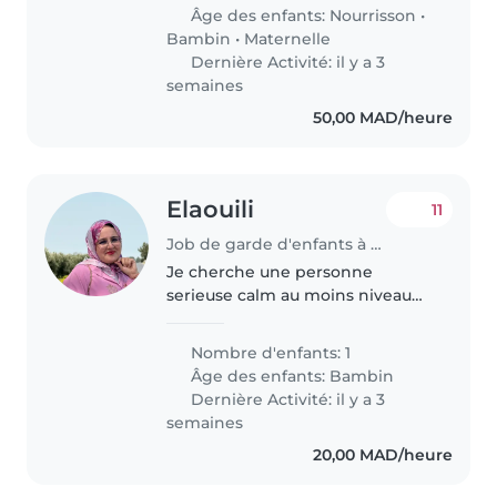
and we will come for the
Âge des enfants:
Nourrisson
•
holidays for 3 weeks..
Bambin
•
Maternelle
Dernière Activité: il y a 3
semaines
50,00 MAD/heure
Elaouili
11
Job de garde d'enfants à Tanger
Je cherche une personne
serieuse calm au moins niveau
bac . Obligatoire funny et
respecte l horaire et il faut
Nombre d'enfants: 1
reclamer si il a un retard ou une
Âge des enfants:
Bambin
urgence
Dernière Activité: il y a 3
semaines
20,00 MAD/heure