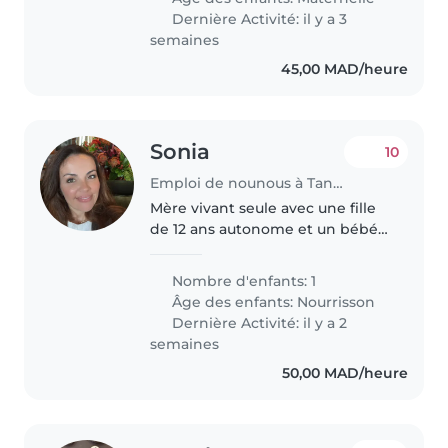
someone to spend time at our
Dernière Activité: il y a 3
place..
semaines
45,00 MAD/heure
Sonia
10
Emploi de nounous à Tanger
Mère vivant seule avec une fille
de 12 ans autonome et un bébé
d'un mois. Je cherche de l'aide
au quotidien, sachant que je
Nombre d'enfants: 1
travaille à distance, donc à
Âge des enfants:
Nourrisson
domicile.
Dernière Activité: il y a 2
semaines
50,00 MAD/heure