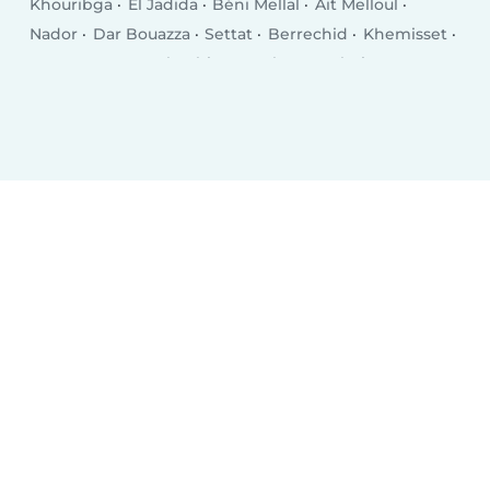
Khouribga
El Jadida
Béni Mellal
Ait Melloul
Nador
Dar Bouazza
Settat
Berrechid
Khemisset
Inezgane
Ksar El Kebir
Larache
Guelmim
Khénifra
Berkane
Taourirt
Bouskoura
Oued Zem
El Kelaa des Srarhna
Errachidia