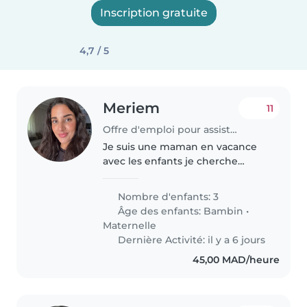
Inscription gratuite
4,7 / 5
Meriem
11
Offre d'emploi pour assistante maternelle à Fès
Je suis une maman en vacance
avec les enfants je cherche
quelqu'un de professionnel qui
sache s'occuper de mon enfant
Nombre d'enfants: 3
avec gentillesse et sache
Âge des enfants:
Bambin
•
l'occuper s'amuser avec lui et
Maternelle
sache..
Dernière Activité: il y a 6 jours
45,00 MAD/heure