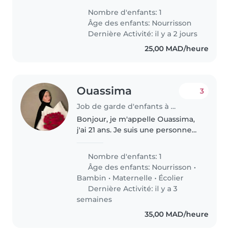
mon enfant de 1 an à domicile.
Nombre d'enfants: 1
Le poste est à temps plein, du
Âge des enfants:
Nourrisson
lundi au vendredi. Je souhaite..
Dernière Activité: il y a 2 jours
25,00 MAD/heure
Ouassima
3
Job de garde d'enfants à Tanger
Bonjour, je m'appelle Ouassima,
j'ai 21 ans. Je suis une personne
responsable, gentille et patiente.
J'aime m'occuper des enfants et
Nombre d'enfants: 1
jouer avec eux. Je suis disponible
Âge des enfants:
Nourrisson
•
et motivée.
Bambin
•
Maternelle
•
Écolier
Dernière Activité: il y a 3
semaines
35,00 MAD/heure