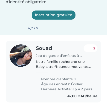
d'identité obligatoire
Inscription gratuite
4,7 / 5
Souad
2
Job de garde d'enfants à Tanger
Notre famille recherche une
Baby-sitter/Nounou motivante
pour s'occuper de nos deux
enfants le soir en âge scolaire.
Nombre d'enfants: 2
Créatifs et pleins d'énergie, ils
Âge des enfants:
Écolier
adorent jouer et s'amuser.
Dernière Activité: il y a 2 jours
Contactez-moi..
47,00 MAD/heure