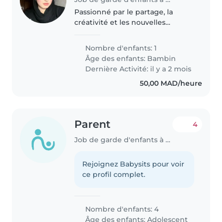
Passionné par le partage, la
créativité et les nouvelles
découvertes, j'aime échanger
avec des personnes inspirantes
Nombre d'enfants: 1
et développer de nouvelles
Âge des enfants:
Bambin
compétences chaque jour.
Dernière Activité: il y a 2 mois
Curieux, motivé..
50,00 MAD/heure
Parent
4
Job de garde d'enfants à Rabat
Rejoignez Babysits pour voir
ce profil complet.
Nombre d'enfants: 4
Âge des enfants:
Adolescent