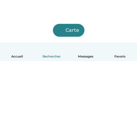
Carte
Accueil
Rechercher
Messages
Favoris
Français
Comment ça marche
Aide
Conditions et confidentialité
Tarifs
Coordonnées de l'entreprise