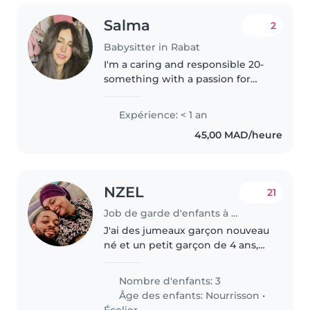
Salma
2
Babysitter in Rabat
I'm a caring and responsible 20-
something with a passion for
working with children. I've
completed my Bachelor's
Expérience: < 1 an
degree in Nursing and English
45,00 MAD/heure
studies, and I'm First Aid
certified...
NZEL
21
Job de garde d'enfants à Rabat
J'ai des jumeaux garçon nouveau
né et un petit garçon de 4 ans,
jai généralement besoin pour les
jumeaux d'une aide de temps a
Nombre d'enfants: 3
autre
Âge des enfants:
Nourrisson
•