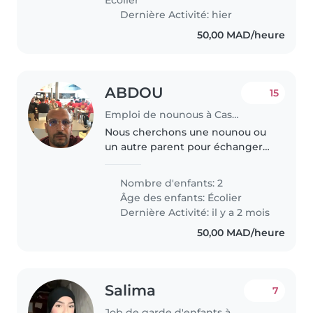
Écolier
Dernière Activité: hier
50,00 MAD/heure
ABDOU
15
Emploi de nounous à Casablanca
Nous cherchons une nounou ou
un autre parent pour échanger
des services de garde pour nos
deux enfants en âge d'aller à
Nombre d'enfants: 2
l'école. Nos enfants sont curieux,
Âge des enfants:
Écolier
sportifs et intelligents...
Dernière Activité: il y a 2 mois
50,00 MAD/heure
Salima
7
Job de garde d'enfants à Temara