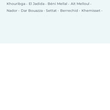
Khouribga
El Jadida
Béni Mellal
Ait Melloul
Nador
Dar Bouazza
Settat
Berrechid
Khemisset
Inezgane
Ksar El Kebir
Larache
Guelmim
Khénifra
Berkane
Taourirt
Bouskoura
Oued Zem
El Kelaa des Srarhna
Errachidia