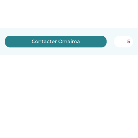
Contacter Omaima
5
Français
Comment ça marche
Aide
Conditions et confidentialité
Tarifs