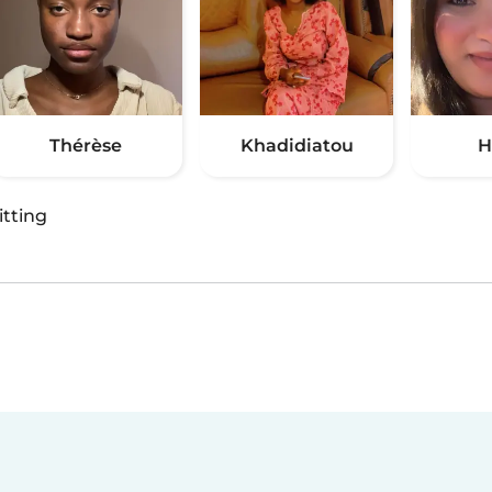
Thérèse
Khadidiatou
H
itting