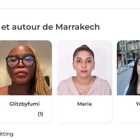
 et autour de Marrakech
Glitzbyfumi
Maria
Y
(1)
itting