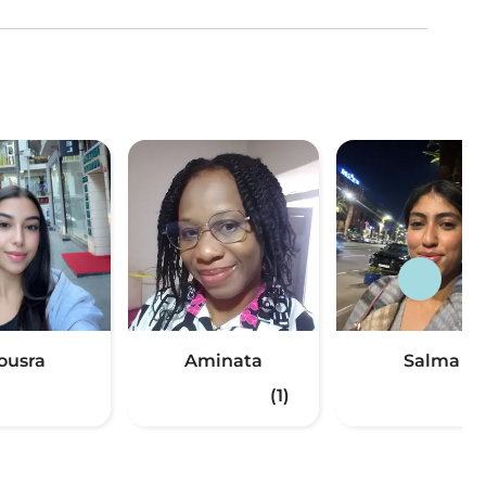
ousra
Aminata
Salma
(1)