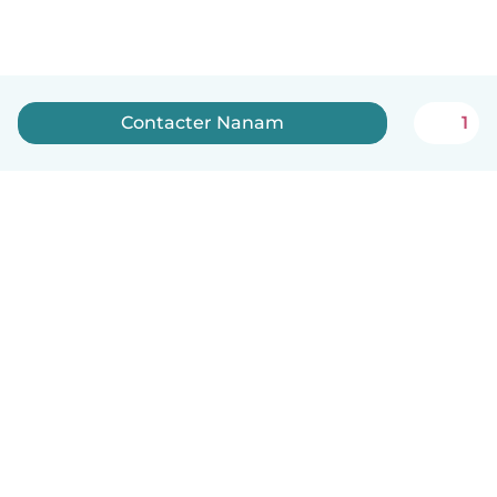
Contacter Nanam
1
Français
Comment ça marche
Aide
Conditions et confidentialité
Tarifs
Coordonnées de l'entreprise