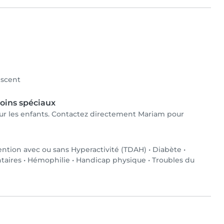
scent
oins spéciaux
pour les enfants. Contactez directement Mariam pour
tention avec ou sans Hyperactivité (TDAH)
•
Diabète
•
ntaires
•
Hémophilie
•
Handicap physique
•
Troubles du