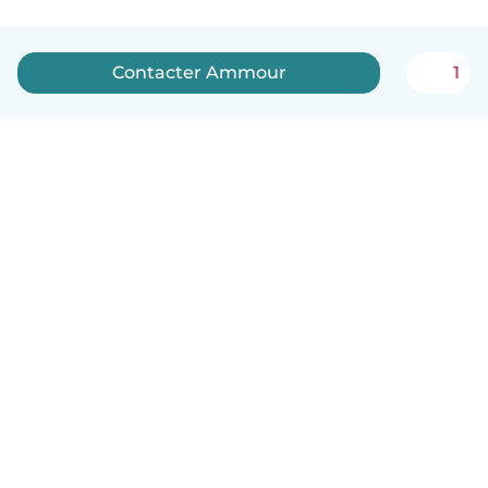
Contacter Ammour
1
Français
Comment ça marche
Aide
Conditions et confidentialité
Tarifs
Coordonnées de l'entreprise
Babysits pour les entreprises