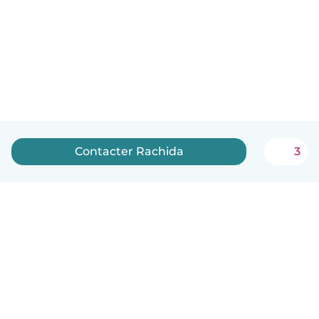
Contacter Rachida
3
Français