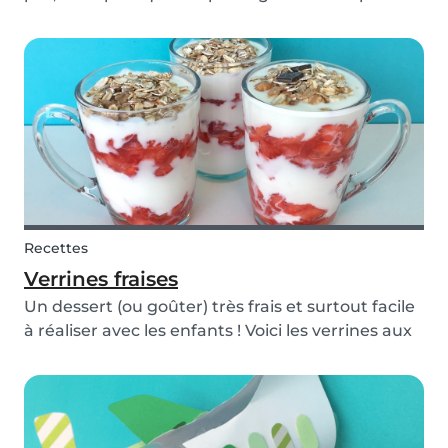
fête ? Cela lui fera sûrement très plaisir ! Même si
aux premier abord, cela peut sembler être un
vrai casse-tête, en suivant ces différentes...
Recettes
Verrines fraises
Un dessert (ou goûter) très frais et surtout facile
à réaliser avec les enfants ! Voici les verrines aux
fraises et au fromage blanc parsemées de
céréales pour un côté croustillant.