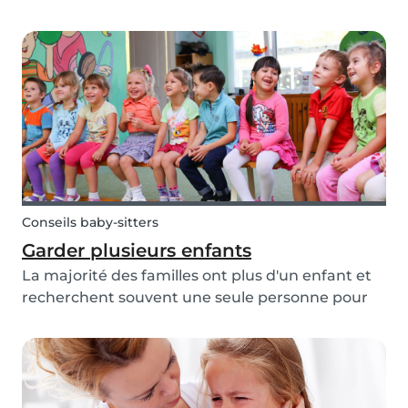
légère, mais veillez plutôt à ce qu'ils y aient
toujours quelqu'un à côté d'eux pour les rassurer
et les câliner ! Vous trouverez ci-dessous 7 co...
Conseils baby-sitters
Garder plusieurs enfants
La majorité des familles ont plus d'un enfant et
recherchent souvent une seule personne pour
garder leur tribu. Mais, alors comment s'occuper
de plusieurs enfants en même temps ?