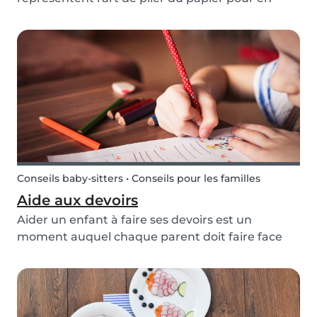
faire des figurines sans collage. Le koala n'est
pas l'origami le plus répandu, mais il est facile à
faire et super mignon ! Alors comment faire un...
Conseils baby-sitters • Conseils pour les familles
Aide aux devoirs
Aider un enfant à faire ses devoirs est un
moment auquel chaque parent doit faire face
tôt ou tard. À cause de journées bien remplies,
cela peut s’avérer plus difficile que prévu. Ainsi,
une aide peut être fournie par une baby-sitter
qui...