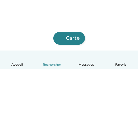
Carte
Accueil
Rechercher
Messages
Favoris
Français
Comment ça marche
Aide
Conditions et confidentialité
Tarifs