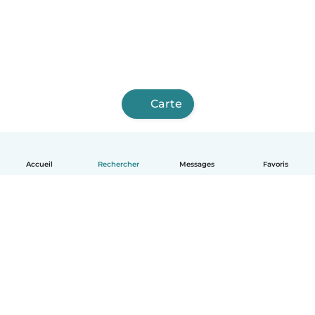
Carte
Accueil
Rechercher
Messages
Favoris
Français
Comment ça marche
Aide
Conditions et confidentialité
Tarifs