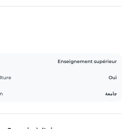
Enseignement supérieur
lture
Oui
on
جامعة