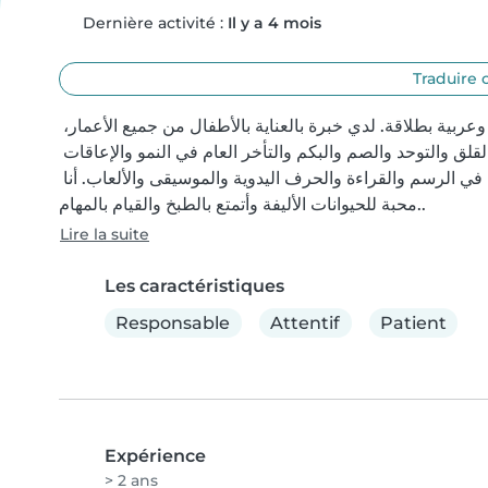
Dernière activité :
Il y a 4 mois
Traduire 
أنا مربية أطفال في العشرينات من عمري، أتحدث ألمانية وإنجليزية وعربية بطلاقة. لدي خبرة بالعناية بالأطفال من جميع الأعمار، 
بما في ذلك الأطفال ذوي الاحتياجات الخاصة مثل اضطرابات القلق والتوحد والصم والبكم والتأخر العام في النمو والإعاقات 
الجسدية. لقد حصلت على شهادة الإسعافات الأولية وأنا متمرسة في الرسم والقراءة والحرف اليدوية والموسيقى والألعاب. أنا 
محبة للحيوانات الأليفة وأتمتع بالطبخ والقيام بالمهام..
Lire la suite
Les caractéristiques
Responsable
Attentif
Patient
Expérience
> 2 ans