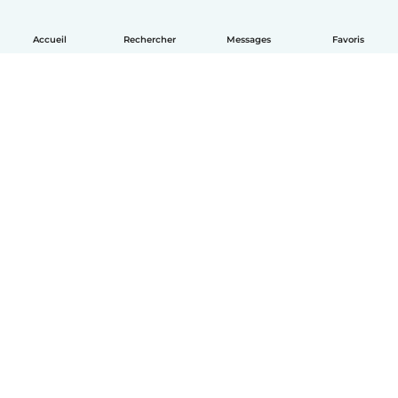
Accueil
Rechercher
Messages
Favoris
Français
Comment ça marche
Aide
Conditions et confidentialité
Tarifs
Coordonnées de l'entreprise
Babysits pour les entreprises
Les normes communautaires