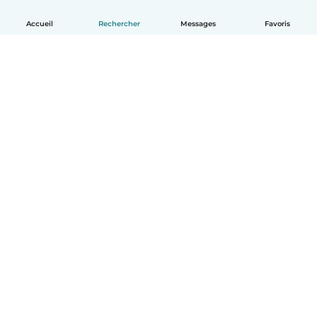
Accueil
Rechercher
Messages
Favoris
Français
Comment ça marche
Aide
Conditions et confidentialité
Tarifs
Coordonnées de l'entreprise
Babysits pour les entreprises
Les normes communautaires