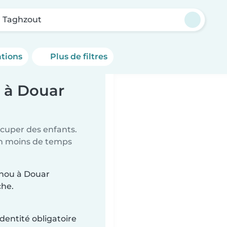
 Taghzout
ations
Plus de filtres
 à Douar
ccuper des enfants.
en moins de temps
unou à Douar
che.
dentité obligatoire