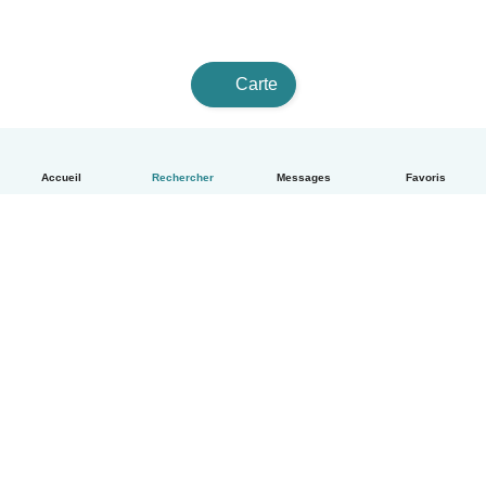
Carte
Accueil
Rechercher
Messages
Favoris
Français
Comment ça marche
Aide
Conditions et confidentialité
Tarifs
Coordonnées de l'entreprise
Babysits pour les entreprises
Les normes communautaires