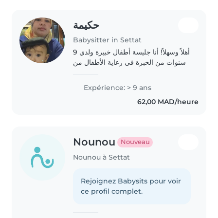
حكيمة
Babysitter in Settat
أهلاً وسهلاً! أنا جليسة أطفال خبيرة ولدي 9
سنوات من الخبرة في رعاية الأطفال من
الرضع حتى الأطفال الصغار. أنا أم وأعرف
كيف أعامل الأطفال بحنان وصبر. لدي
Expérience: > 9 ans
خبرة في رعاية الأطفال الذين يعانون..
62,00 MAD/heure
Nounou
Nouveau
Nounou à Settat
Rejoignez Babysits pour voir
ce profil complet.