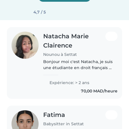
4,7 / 5
Natacha Marie
Clairence
Nounou à Settat
Bonjour moi c'est Natacha, je suis
une étudiante en droit français 2
ème à la faculté de l'université
Hassan 1er SETTAT. Je cherche un
Expérience: > 2 ans
travaille comme nounou , juste
70,00 MAD/heure
pour garder un..
Fatima
Babysitter in Settat