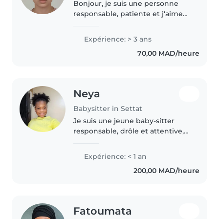
Bonjour, je suis une personne
responsable, patiente et j'aime
m'occuper des enfants. Je veille
à leur offrir un environnement
Expérience: > 3 ans
sûr, calme et agréable. J'aime
70,00 MAD/heure
jouer avec eux, les
accompagner..
Neya
Babysitter in Settat
Je suis une jeune baby-sitter
responsable, drôle et attentive,
en Seconde, avec une
certification en premiers soins.
Expérience: < 1 an
J'adore m'occuper des enfants
200,00 MAD/heure
en bas âge et j'ai une passion
pour..
Fatoumata