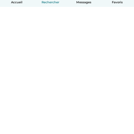
Accueil
Rechercher
Messages
Favoris
Français
Comment ça marche
Aide
Conditions et confidentialité
Tarifs
Coordonnées de l'entreprise
Babysits pour les entreprises
Les normes communautaires