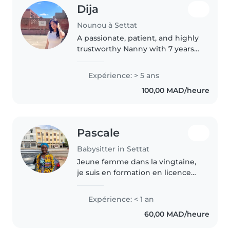
Dija
Nounou à Settat
A passionate, patient, and highly
trustworthy Nanny with 7 years
of hands-on family experience
caring for siblings of various
Expérience: > 5 ans
ages. Dedicated to creating a
100,00 MAD/heure
safe, nurturing, and stimulating..
Pascale
Babysitter in Settat
Jeune femme dans la vingtaine,
je suis en formation en licence
de commerce et gestion et je
suis à la recherche d'un emploi
Expérience: < 1 an
de baby-sitter. Je suis
60,00 MAD/heure
responsable, amicale et
patiente...