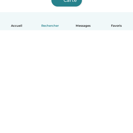
Carte
Accueil
Rechercher
Messages
Favoris
Français
Comment ça marche
Aide
Conditions et confidentialité
Tarifs
Coordonnées de l'entreprise
Babysits pour les entreprises
Les normes communautaires