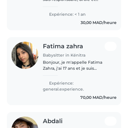
empathique. Je n'ai pas
d'expérience officielle en garde
Expérience: < 1 an
d'enfants, mais j'ai grandi
30,00 MAD/heure
entourée de cousins et j'ai
beaucoup..
Fatima zahra
Babysitter in Kénitra
Bonjour, je m'appelle Fatima
Zahra, j'ai 17 ans et je suis
actuellement étudiante. Je suis
une personne sérieuse,
Expérience:
responsable, patiente et
general.experience.
bienveillante. J'aime beaucoup
70,00 MAD/heure
passer du..
Abdali