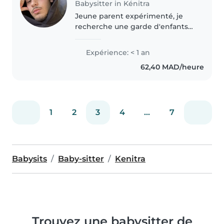
Babysitter in Kénitra
Jeune parent expérimenté, je
recherche une garde d'enfants
pour mes enfants. Je suis créatif,
imaginatif et responsable. J'ai
Expérience: < 1 an
une voiture et je suis prêt à me
62,40 MAD/heure
déplacer. Je parle français..
1
2
3
4
...
7
Babysits
Baby-sitter
Kenitra
Trouvez une babysitter de