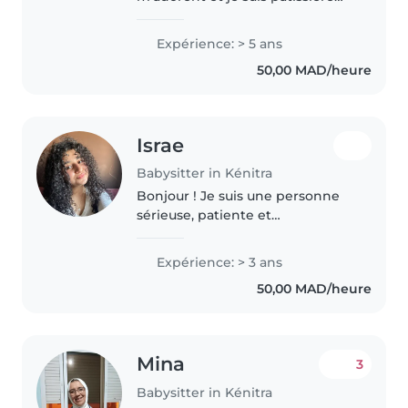
aussi pour faire les meilleurs
goûters de vos bébés !
Expérience: > 5 ans
50,00 MAD/heure
Israe
Babysitter in Kénitra
Bonjour ! Je suis une personne
sérieuse, patiente et
responsable. J'aime m'occuper
des enfants, jouer avec eux et
Expérience: > 3 ans
veiller à leur sécurité et à leur
50,00 MAD/heure
bien-être. Je suis ponctuelle, à..
Mina
3
Babysitter in Kénitra