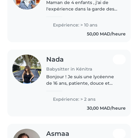
Maman de 4 enfants , j'ai de
l'expérience dans la garde des
nourrissants et des enfants, je
suis également prof des échecs
Expérience: > 10 ans
pour les enfants et les
50,00 MAD/heure
adolescents, je suis toujours..
Nada
Babysitter in Kénitra
Bonjour ! Je suis une lycéenne
de 16 ans, patiente, douce et
responsable. J'aime beaucoup
les enfants et j'apprécie passer
Expérience: > 2 ans
du temps avec eux, jouer,
30,00 MAD/heure
dessiner, lire des histoires ou..
Asmaa