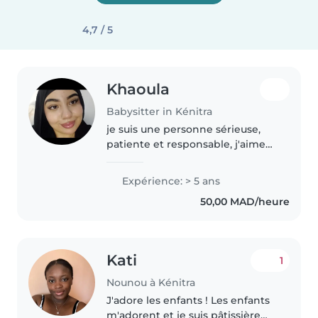
4,7 / 5
Khaoula
Babysitter in Kénitra
je suis une personne sérieuse,
patiente et responsable, j'aime
m'occuper des enfants et veiller
à l'heure sécurité et à leur bien
Expérience: > 5 ans
être. je suis ponctuelle, à l'écoute
50,00 MAD/heure
et capable d'organiser..
Kati
1
Nounou à Kénitra
J'adore les enfants ! Les enfants
m'adorent et je suis pâtissière