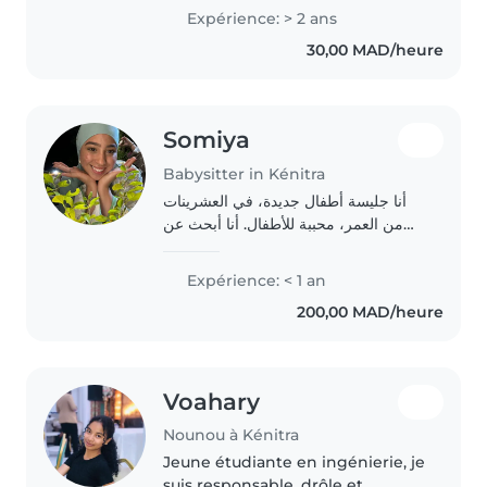
responsable.
Expérience: > 2 ans
30,00 MAD/heure
Somiya
Babysitter in Kénitra
أنا جليسة أطفال جديدة، في العشرينات
من العمر، محببة للأطفال. أنا أبحث عن
فرصة لبدء مسيرتي مع الأطفال الرضع
والأطفال الصغار. لدي شغف لعب الألعاب
Expérience: < 1 an
مع الأطفال وخلق بيئة آمنة وممتعة لهم...
200,00 MAD/heure
Voahary
Nounou à Kénitra
Jeune étudiante en ingénierie, je
suis responsable, drôle et