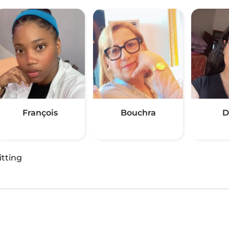
François
Bouchra
D
itting