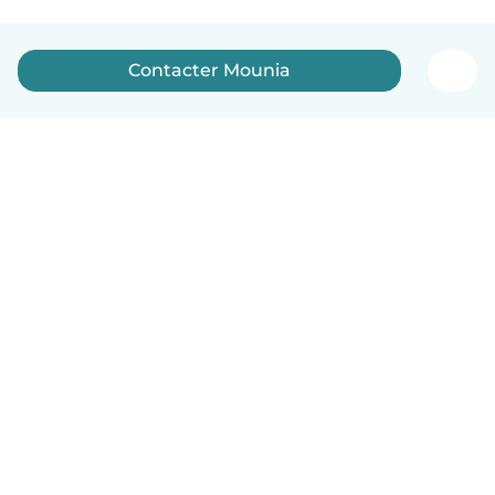
Contacter Mounia
Français
Comment ça marche
Aide
Conditions et confidentialité
Tarifs
Coordonnées de l'entreprise
Babysits pour les entreprises