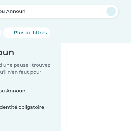
ou Announ
Plus de filtres
noun
d'une pause : trouvez
'il n'en faut pour
 Bou Announ
dentité obligatoire