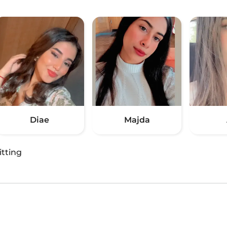
Diae
Majda
itting