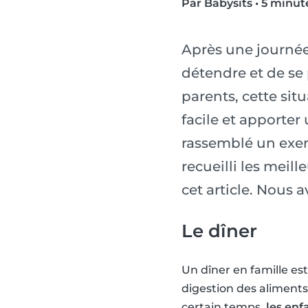
Par Babysits
•
5 minute
Après une journée 
détendre et de se 
parents, cette sit
facile et apporter
rassemblé un exem
recueilli les meil
cet article. Nous
Le dîner
Un dîner en famille e
digestion des aliments
certain temps,
les enf